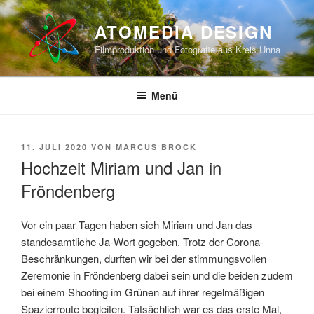
Zum
Inhalt
ATOMEDIA DESIGN
springen
Filmproduktion und Fotografie aus Kreis Unna
Menü
VERÖFFENTLICHT
11. JULI 2020
VON
MARCUS BROCK
AM
Hochzeit Miriam und Jan in
Fröndenberg
Vor ein paar Tagen haben sich Miriam und Jan das
standesamtliche Ja-Wort gegeben. Trotz der Corona-
Beschränkungen, durften wir bei der stimmungsvollen
Zeremonie in Fröndenberg dabei sein und die beiden zudem
bei einem Shooting im Grünen auf ihrer regelmäßigen
Spazierroute begleiten. Tatsächlich war es das erste Mal,