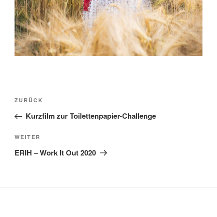
Beitragsnavigation
Vorheriger
ZURÜCK
Beitrag
Kurzfilm zur Toilettenpapier-Challenge
Nächster
WEITER
Beitrag
ERIH – Work It Out 2020