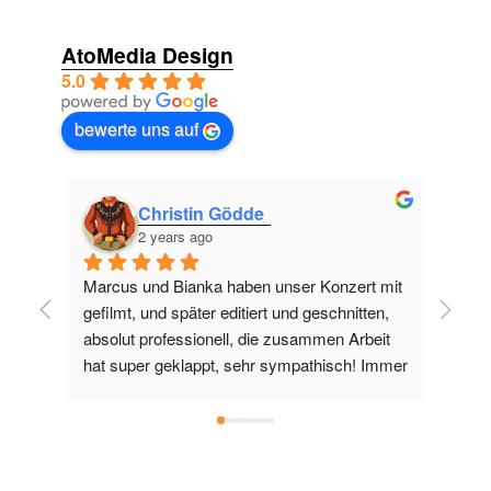
AtoMedia Design
5.0
bewerte uns auf
Christin Gödde
2 years ago
Marcus und Bianka haben unser Konzert mit 
Mar
gefilmt, und später editiert und geschnitten, 
tec
absolut professionell, die zusammen Arbeit 
Win
hat super geklappt, sehr sympathisch! Immer 
und
gerne wieder👍
sch
mir
bei
ein