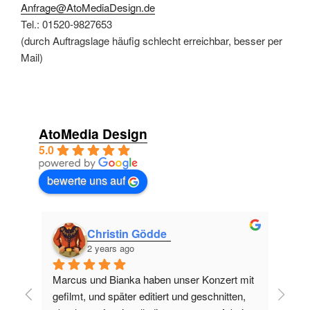
Anfrage@AtoMediaDesign.de
Tel.: 01520-9827653
(durch Auftragslage häufig schlecht erreichbar, besser per
Mail)
AtoMedia Design
5.0
bewerte uns auf
Christin Gödde
2 years ago
Marcus und Bianka haben unser Konzert mit 
Mar
gefilmt, und später editiert und geschnitten, 
tec