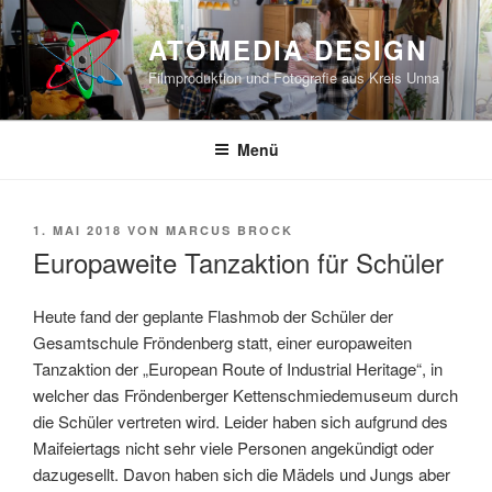
Zum
Inhalt
ATOMEDIA DESIGN
springen
Filmproduktion und Fotografie aus Kreis Unna
Menü
VERÖFFENTLICHT
1. MAI 2018
VON
MARCUS BROCK
AM
Europaweite Tanzaktion für Schüler
Heute fand der geplante Flashmob der Schüler der
Gesamtschule Fröndenberg statt, einer europaweiten
Tanzaktion der „European Route of Industrial Heritage“, in
welcher das Fröndenberger Kettenschmiedemuseum durch
die Schüler vertreten wird. Leider haben sich aufgrund des
Maifeiertags nicht sehr viele Personen angekündigt oder
dazugesellt. Davon haben sich die Mädels und Jungs aber