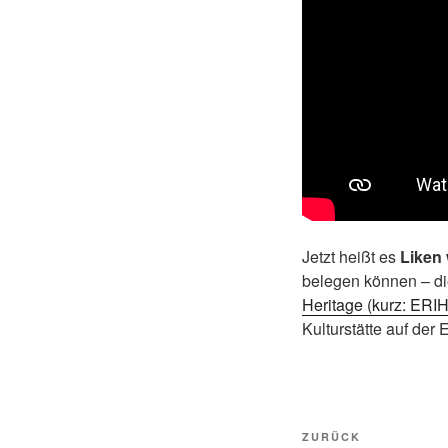
Jetzt heißt es
Liken 
belegen können – di
Heritage (kurz: ERIH
Kulturstätte auf de
Beitragsnavi
Vorheriger
ZURÜCK