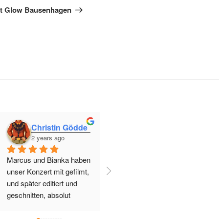
Beitrag
t Glow Bausenhagen
Christin Gödde
Susanne Jacob
2 years ago
2 years ago
Marcus und Bianka haben 
Marcus und Bianka Brock 
unser Konzert mit gefilmt, 
haben die technische 
und später editiert und 
Erstellung meiner 
geschnitten, absolut 
Webseite in Windeseile 
professionell, die 
erledigt. Auch mit 
zusammen Arbeit hat 
Anpassungen und 