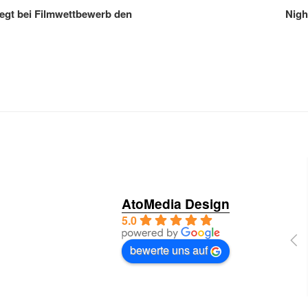
egt bei Filmwettbewerb den
Nigh
AtoMedia Design
5.0
bewerte uns auf