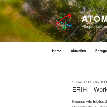
Zum
Inhalt
springen
ATOM
Filmproduktion
Home
Aktuelles
Fotogr
VERÖFFENTLICHT
1. MAI 2019
VON
MA
AM
ERIH – Work
Ebenso wie letztes 