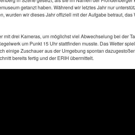
nberg in Szene gesetzt, als sie im Namen der Fröndenberger 
useum getanzt haben. Während wir letztes Jahr nur unterstüt
en, wurden wir dieses Jahr offiziell mit der Aufgabe betraut, d
ier mit drei Kameras, um möglichst viel Abwechselung bei der 
Regelwerk um Punkt 15 Uhr stattfinden musste. Das Wetter spiel
uch einige Zuschauer aus der Umgebung spontan dazugestoßen 
itt bereits fertig und der ERIH übermittelt.